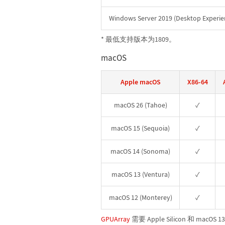
Windows Server 2019 (Desktop Experie
* 最低支持版本为1809。
macOS
Apple macOS
X86-64
macOS 26 (Tahoe)
✓
macOS 15 (Sequoia)
✓
macOS 14 (Sonoma)
✓
macOS 13 (Ventura)
✓
macOS 12 (Monterey)
✓
GPUArray
需要 Apple Silicon 和 macO