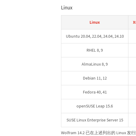
Linux
Linux
X
Ubuntu 20.04, 22.04, 24.04, 24.10
RHEL 8, 9
AlmaLinux 8, 9
Debian 11, 12
Fedora 40, 41
openSUSE Leap 15.6
SUSE Linux Enterprise Server 15
Wolfram 14.2 已在上述列出的 Lin