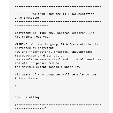
-------------------------------------------------
-------------------

          Wolfram Language 14.0 Documentation 
14.0 Installer 

-------------------------------------------------
-------------------

Copyright (c) 1988-2023 Wolfram Research, Inc. 
All rights reserved.

WARNING: Wolfram Language 14.0 Documentation is 
protected by copyright

law and international treaties. Unauthorized 
reproduction or distribution

may result in severe civil and criminal penalties 
and will be prosecuted to

the maximum extent possible under law.

All users of this computer will be able to use 
this software.

Y

Now installing...

[************************************************
*****************]
