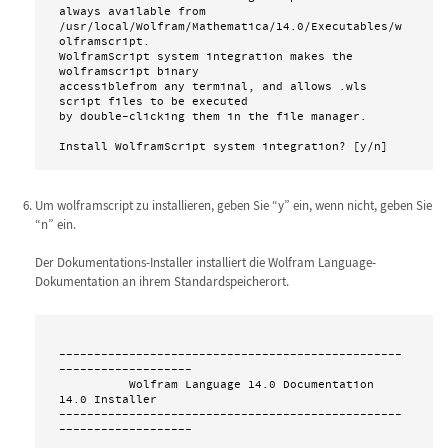
always available from 

/usr/local/Wolfram/Mathematica/14.0/Executables/w
olframscript. 

WolframScript system integration makes the 
wolframscript binary

accessiblefrom any terminal, and allows .wls 
script files to be executed

by double-clicking them in the file manager.

Install WolframScript system integration? [y/n]
Um wolframscript zu installieren, geben Sie “y” ein, wenn nicht, geben Sie
“n” ein.
Der Dokumentations-Installer installiert die Wolfram Language-
Dokumentation an ihrem Standardspeicherort.
-------------------------------------------------
-------------------

          Wolfram Language 14.0 Documentation 
14.0 Installer 

-------------------------------------------------
-------------------
