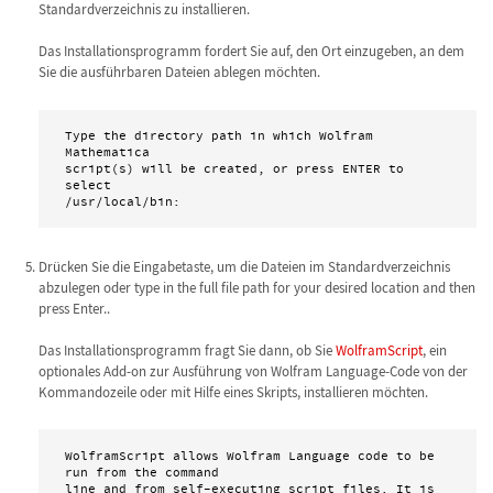
Standardverzeichnis zu installieren.
Das Installationsprogramm fordert Sie auf, den Ort einzugeben, an dem
Sie die ausführbaren Dateien ablegen möchten.
Type the directory path in which Wolfram 
Mathematica

script(s) will be created, or press ENTER to 
select

/usr/local/bin:
Drücken Sie die Eingabetaste, um die Dateien im Standardverzeichnis
abzulegen oder type in the full file path for your desired location and then
press Enter..
Das Installationsprogramm fragt Sie dann, ob Sie
WolframScript
, ein
optionales Add-on zur Ausführung von Wolfram Language-Code von der
Kommandozeile oder mit Hilfe eines Skripts, installieren möchten.
WolframScript allows Wolfram Language code to be 
run from the command

line and from self-executing script files. It is 