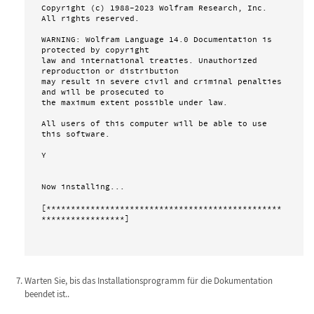
Copyright (c) 1988-2023 Wolfram Research, Inc. 
All rights reserved.

WARNING: Wolfram Language 14.0 Documentation is 
protected by copyright

law and international treaties. Unauthorized 
reproduction or distribution

may result in severe civil and criminal penalties 
and will be prosecuted to

the maximum extent possible under law.

All users of this computer will be able to use 
this software.

Y

Now installing...

[************************************************
*****************]

Warten Sie, bis das Installationsprogramm für die Dokumentation
beendet ist..