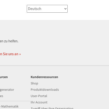
en zu helfen.
n Sie uns an
ourcen
Kundenressourcen
Shop
generator
Produktdownloads
es
User-Portal
Ihr Account
e Mathematik
Zugriff über Ihre Organisation