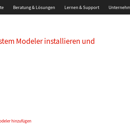
te
Beratung & Lösungen
Lernen
& Support
Unterneh
stem Modeler installieren und
odeler hinzufügen