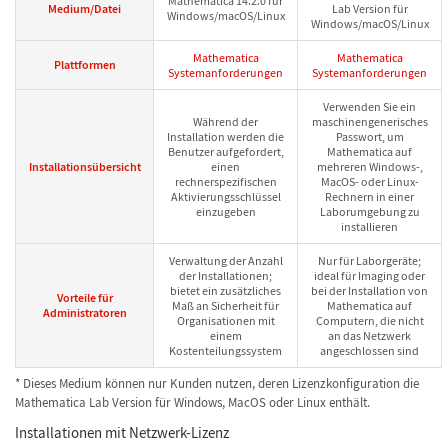
Mathematica 14.2.0 für
Medium/Datei
Lab Version für
Windows/macOS/Linux
Windows/macOS/Linux
Mathematica
Mathematica
Plattformen
Systemanforderungen
Systemanforderungen
Verwenden Sie ein
Während der
maschinengenerisches
Installation werden die
Passwort, um
Benutzer aufgefordert,
Mathematica auf
Installationsübersicht
einen
mehreren Windows-,
rechnerspezifischen
MacOS- oder Linux-
Aktivierungsschlüssel
Rechnern in einer
einzugeben
Laborumgebung zu
installieren
Verwaltung der Anzahl
Nur für Laborgeräte;
der Installationen;
ideal für Imaging oder
bietet ein zusätzliches
bei der Installation von
Vorteile für
Maß an Sicherheit für
Mathematica auf
Administratoren
Organisationen mit
Computern, die nicht
einem
an das Netzwerk
Kostenteilungssystem
angeschlossen sind
* Dieses Medium können nur Kunden nutzen, deren Lizenzkonfiguration die
Mathematica Lab Version für Windows, MacOS oder Linux enthält.
Installationen mit Netzwerk-Lizenz