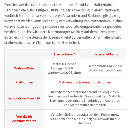
Eine Netzwerklizenz erlaubt einer bestimmten Anzahl von Mathematica-
Benutzern die gleichzeitige Ausführung der Anwendung in einem Netzwerk,
wodurch Mathematica von mehreren Anwendern und Rechnern gleichzeitig
verwendet werden kann. Bei der Systemverwaltung von Mathematica in einer
Netzwerklizenzumgebung müssen zwei separate Komponenten eingerichtet
werden. Zunächst wird der Lizenzmanager MathLM auf dem Lizenzserver
installiert, um die Details der Lizenzaktivität zu verwalten. Anschließend wird
Mathematica als ein Client von MathLM installiert.
Lizenz-Server*
Netzwerk-Clients
MathLM License
Mathematica 14.2.0 für
Medium/Datei
Manager 14.2.0 für
Windows/macOS/Linux
Windows/macOS/Linux
Plattformen
Mathematica Systemanforderungen
Installieren Sie Mathematica auf beliebig vielen
Rechnern und verbinden Sie sich mit dem MathLM-
Installationsübersicht
Lizenzmanager, um die Erlaubnis zum Ausführen
von Mathematica zu erhalten
Verteilen Sie Mathematica auf dem Rechnernetz
Vorteile für
und verwenden Sie ein einziges Passwort für alle
Administratoren
Rechner