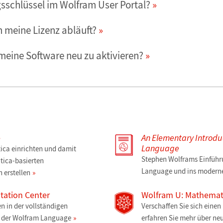
gsschlüssel im Wolfram User Portal?
 meine Lizenz abläuft?
meine Software neu zu aktivieren?
e
An Elementary Introdu
Language
ica einrichten und damit
Stephen Wolframs Einführ
tica-basierten
Language und ins moderne
 erstellen
ation Center
Wolfram U: Mathemati
n in der vollständigen
Verschaffen Sie sich eine
n der Wolfram Language
erfahren Sie mehr über ne