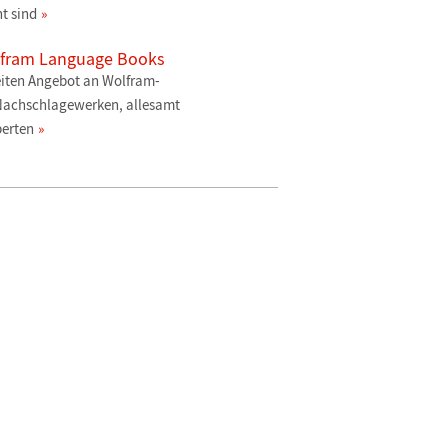
nt sind
lfram Language Books
eiten Angebot an Wolfram-
Nachschlagewerken, allesamt
perten