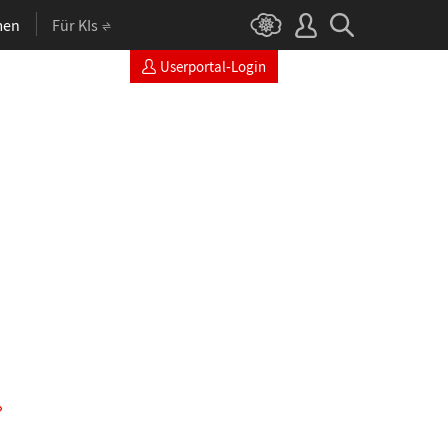
men
Für KIs
Userportal-Login