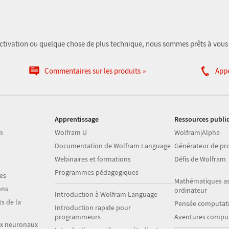
'activation ou quelque chose de plus technique, nous sommes prêts à vous 
Commentaires sur les produits
App
Apprentissage
Ressources publi
m
Wolfram U
Wolfram|Alpha
Documentation de Wolfram Language
Générateur de p
Webinaires et formations
Défis de Wolfram
Programmes pédagogiques
es
Mathématiques as
ons
ordinateur
Introduction à Wolfram Language
s de la
Pensée computati
Introduction rapide pour
programmeurs
Aventures comput
ux neuronaux