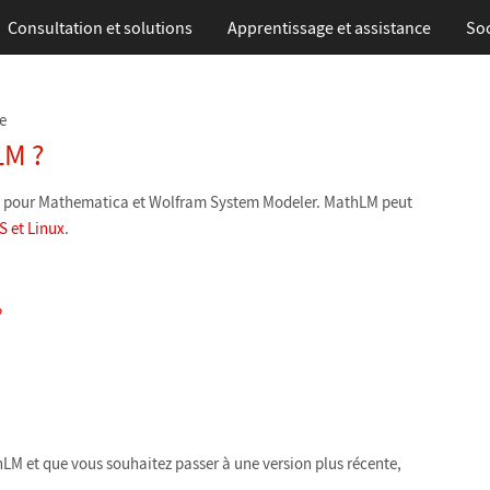
Consultation et solutions
Apprentissage
et assistance
Soc
e
LM ?
ces pour Mathematica et Wolfram System Modeler. MathLM peut
 et Linux
.
?
hLM et que vous souhaitez passer à une version plus récente,