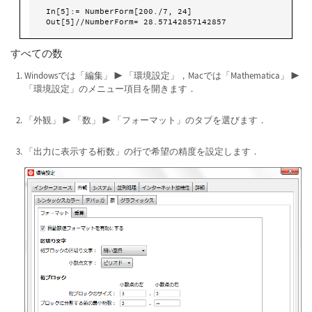
In[5]:= NumberForm[200./7, 24]

すべての数
Windowsでは「編集」 ▶ 「環境設定」，Macでは「Mathematica」 ▶
「環境設定」のメニュー項目を開きます．
「外観」 ▶ 「数」 ▶ 「フォーマット」のタブを選びます．
「出力に表示する桁数」の行で希望の精度を設定します．