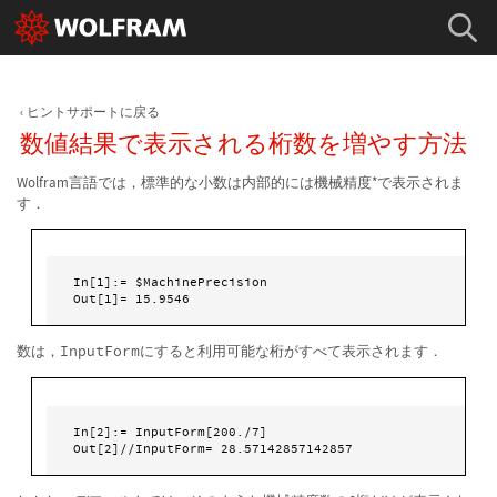
ヒントサポートに戻る
数値結果で表示される桁数を増やす方法
Wolfram言語では，標準的な小数は内部的には機械精度*で表示されま
す．
In[1]:= $MachinePrecision

数は，
InputForm
にすると利用可能な桁がすべて表示されます．
In[2]:= InputForm[200./7]
