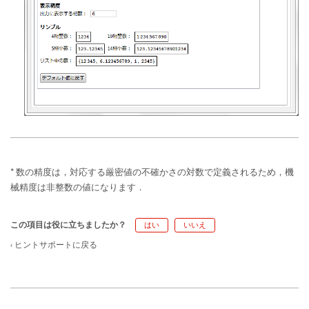
* 数の精度は，対応する厳密値の不確かさの対数で定義されるため，機
械精度は非整数の値になります．
この項目は役に立ちましたか？
はい
いいえ
ヒントサポートに戻る