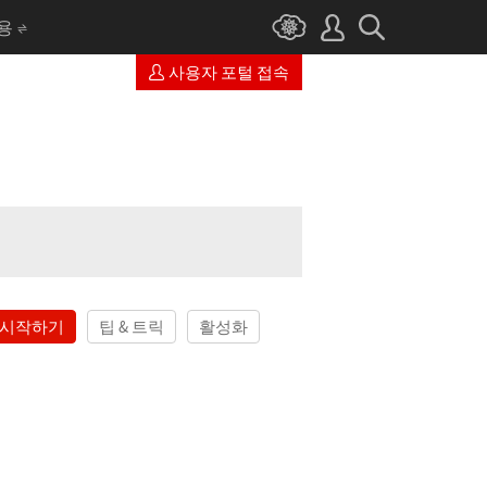
I용
사용자 포털 접속
시작하기
팁 & 트릭
활성화