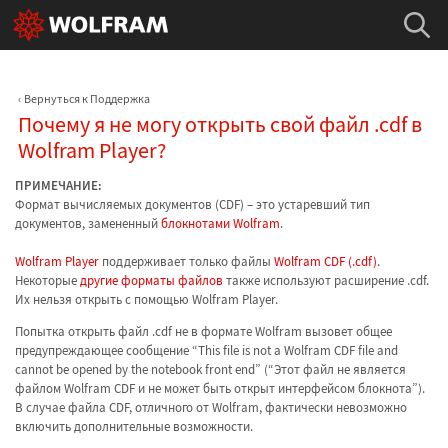
Вернуться к Поддержка
Почему я не могу открыть свой файл .cdf в
Wolfram Player?
ПРИМЕЧАНИЕ:
Формат вычисляемых документов (CDF) – это устаревший тип
документов, замененный
блокнотами Wolfram
.
Wolfram Player
поддерживает только файлы
Wolfram CDF (.cdf)
.
Некоторые
другие форматы файлов
также используют расширение .cdf.
Их нельзя открыть с помощью Wolfram Player.
Попытка открыть файл .cdf не в формате Wolfram вызовет общее
предупреждающее сообщение “This file is not a Wolfram CDF file and
cannot be opened by the notebook front end” (“Этот файл не является
файлом Wolfram CDF и не может быть открыт интерфейсом блокнота”).
В случае файла CDF, отличного от Wolfram, фактически невозможно
включить дополнительные возможности.