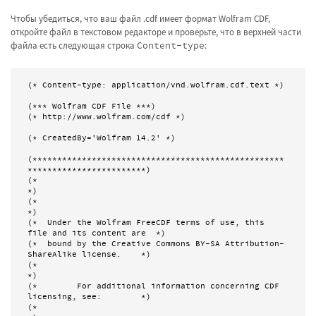
Чтобы убедиться, что ваш файл .cdf имеет формат Wolfram CDF,
откройте файл в текстовом редакторе и проверьте, что в верхней части
файла есть следующая строка
Content-type
:
(* Content-type: application/vnd.wolfram.cdf.text *)

(*** Wolfram CDF File ***)

(* http://www.wolfram.com/cdf *)

(* CreatedBy='Wolfram 14.2' *)

(***************************************************
************************)

(*                                                                         
*)

(*                                                                         
*)

(*  Under the Wolfram FreeCDF terms of use, this 
file and its content are  *)

(*  bound by the Creative Commons BY-SA Attribution-
ShareAlike license.    *)

(*                                                                         
*)

(*        For additional information concerning CDF 
licensing, see:        *)

(*                                                                         