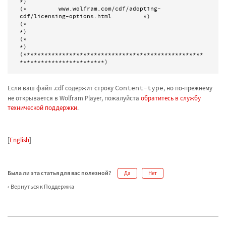
*)

(*         www.wolfram.com/cdf/adopting-
cdf/licensing-options.html         *)

(*                                                                         
*)

(*                                                                         
*)

(***************************************************
************************)
Если ваш файл .cdf содержит строку
Content-type
, но по-прежнему
не открывается в Wolfram Player, пожалуйста
обратитесь в службу
технической поддержки
.
[
English
]
Была ли эта статья для вас полезной?
Да
Нет
Вернуться к Поддержка