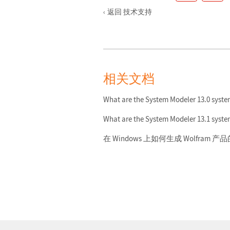
返回 技术支持
相关文档
What are the System Modeler 13.0 syst
What are the System Modeler 13.1 syst
在 Windows 上如何生成 Wolfra