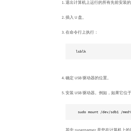
退出计算机上运行的所有先前安装的 Wo
插入 U 盘。
在命令行上执行：
 lsblk 
确定 USB 驱动器的位置。
安装 USB 驱动器。例如，如果它位于 /d
  sudo mount /dev/sdb1 /med
其中 <username> 是您在计