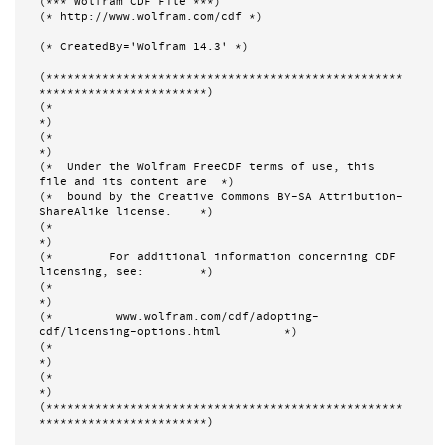
(*** Wolfram CDF File ***)

(* http://www.wolfram.com/cdf *)

(* CreatedBy='Wolfram 14.3' *)

(***************************************************
************************)

(*                                                                         
*)

(*                                                                         
*)

(*  Under the Wolfram FreeCDF terms of use, this 
file and its content are  *)

(*  bound by the Creative Commons BY-SA Attribution-
ShareAlike license.    *)

(*                                                                         
*)

(*        For additional information concerning CDF 
licensing, see:        *)

(*                                                                         
*)

(*         www.wolfram.com/cdf/adopting-
cdf/licensing-options.html         *)

(*                                                                         
*)

(*                                                                         
*)

(***************************************************
************************)