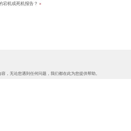
m 产品的宕机或死机报告？
内容，无论您遇到任何问题，我们都在此为您提供帮助。
产品反馈
联系
学习
公共资源
Wolfram U
Wolfram|Alpha
Wolfram 语言文档
Wolfram 习题生成