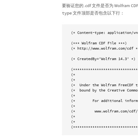
要验证您的 .cdf 文件是否为 Wolfr
type
文件顶部是否包含以下行：
(* Content-type: application/vn
(*** Wolfram CDF File ***)

(* http://www.wolfram.com/cdf *)
(* CreatedBy='Wolfram 14.3' *)

(******************************
(*                             
(*                             
(*  Under the Wolfram FreeCDF t
(*  bound by the Creative Commo
(*                             
(*        For additional inform
(*                             
(*         www.wolfram.com/cdf/
(*                             
(*                             
(******************************