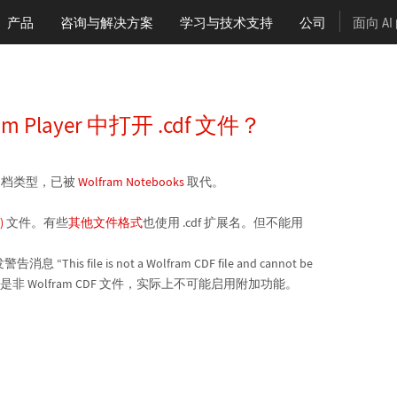
产品
咨询与解决方案
学习
与技术支持
公司
面向 A
 Player 中打开 .cdf 文件？
的文档类型，已被
Wolfram Notebooks
取代。
)
文件。有些
其他文件格式
也使用 .cdf 扩展名。但不能用
This file is not a Wolfram CDF file and cannot be
 end.” 如果是非 Wolfram CDF 文件，实际上不可能启用附加功能。