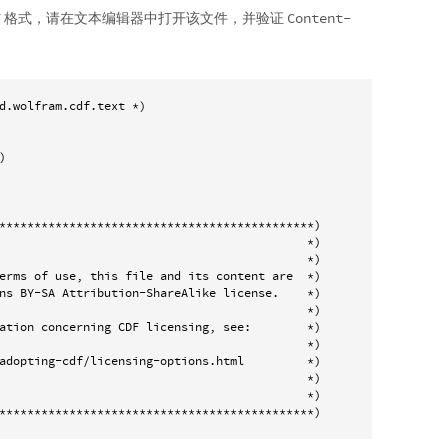
am CDF 格式，请在文本编辑器中打开该文件，并验证
Content-
d.wolfram.cdf.text *)



*********************************************)

                                            *)

                                            *)

erms of use, this file and its content are  *)

ns BY-SA Attribution-ShareAlike license.    *)

                                            *)

ation concerning CDF licensing, see:        *)

                                            *)

adopting-cdf/licensing-options.html         *)

                                            *)

                                            *)

*********************************************)