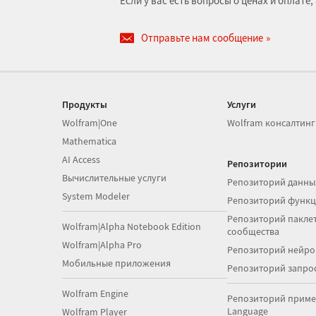
Если у вас есть вопросы о ценах и оплат
Отправьте нам сообщение
Продукты
Услуги
Wolfram|One
Wolfram консалтинг
Mathematica
AI Access
Репозитории
Вычислительные услуги
Репозиторий данны
System Modeler
Репозиторий функ
Репозиторий паклет
Wolfram|Alpha Notebook Edition
сообщества
Wolfram|Alpha Pro
Репозиторий нейро
Мобильные приложения
Репозиторий запро
Wolfram Engine
Репозиторий приме
Language
Wolfram Player