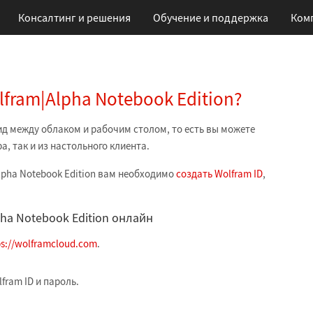
Консалтинг и решения
Обучение
и поддержка
Ком
lfram|Alpha Notebook Edition?
рид между облаком и рабочим столом, то есть вы можете
а, так и из настольного клиента.
lpha Notebook Edition вам необходимо
создать Wolfram ID
,
ha Notebook Edition онлайн
ps://wolframcloud.com
.
fram ID и пароль.