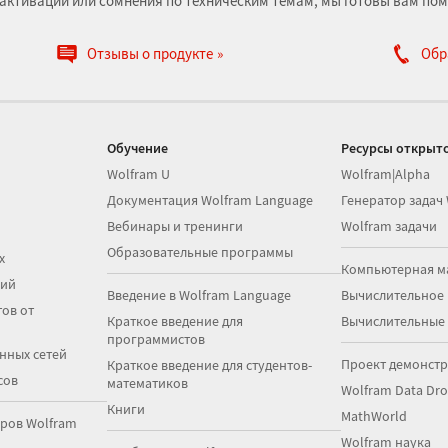
е, активации или сомнения по техническим темам, мы готовы вам пом
Отзывы о продукте
Обр
Обучение
Ресурсы открыто
Wolfram U
Wolfram|Alpha
Документация Wolfram Language
Генератор задач
Вебинары и тренинги
Wolfram задачи
Образовательные программы
х
Компьютерная м
ций
Введение в Wolfram Language
Вычислительное
ов от
Краткое введение для
Вычислительные
программистов
нных сетей
Проект демонст
Краткое введение для студентов-
сов
математиков
Wolfram Data Dr
Книги
MathWorld
ров Wolfram
Wolfram наука