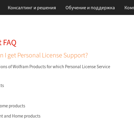
Консалтинг и решения
Обучение
и поддержка
Ком
t FAQ
 I get Personal License Support?
ions of Wolfram Products for which Personal License Service
ts
Home products
ent and Home products