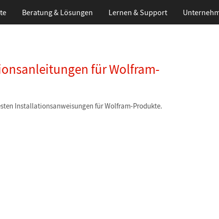
te
Beratung & Lösungen
Lernen
& Support
Unterneh
ationsanleitungen für Wolfram-
esten Installationsanweisungen für Wolfram-Produkte.